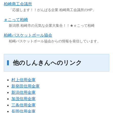
柏崎商工会議所
「応援します！！がんばる企業 柏崎商工会議所のHP」
ｅこって柏崎
新潟県 柏崎市の元気な企業大集合！！★ｅこって柏崎
ATM/支店情報
柏崎バスケットボール協会
柏崎バスケットボール協会からの情報を発信しています。
各種手数料
各種規定集
他のしんきんへのリンク
お問い合わせ
村上信用金庫
サイトマップ
新発田信用金庫
新潟信用金庫
加茂信用金庫
三条信用金庫
長岡信用金庫