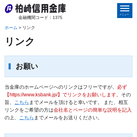
金融機関コード：1375
ホーム
>
リンク
ホーム
リンク
個人のお客さま
法人のお客さま
お願い
金庫から皆様へ
当金庫のホームページへのリンクはフリーですが、
必ず
地域の皆様へ
【https://www.ksbank.jp/】でリンクをお願いします。
その
旨、
こちら
までメールを頂けると幸いです。 また、相互
リンクをご希望の方は
会社名とページの簡単な説明を記入
インターネットバンキング
の上、
こちら
までメールをお送りください。