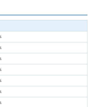
％
％
％
％
％
％
％