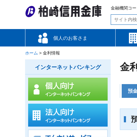
金融機関コード
個人のお客さま
ホーム
お金をためる・増やす
お金を借りる
備える
便利な使い方
各種手数料
金利情報
>
金利情報
資金調
資金運
備える
便利な
金
インターネットバンキング
預