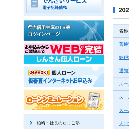
20
名称
普通
納税
通知
スー
スー
スー
柏崎・社長のたまご塾
大口