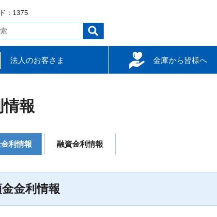
：1375
法人のお客さま
金庫から皆様へ
達
用
使い方
柏崎信用金庫について
経営報告
金融円滑化の状況
採用案内
ATM/支店情報
内部管理基本方針
利情報
金金利情報
融資金利情報
預金金利情報