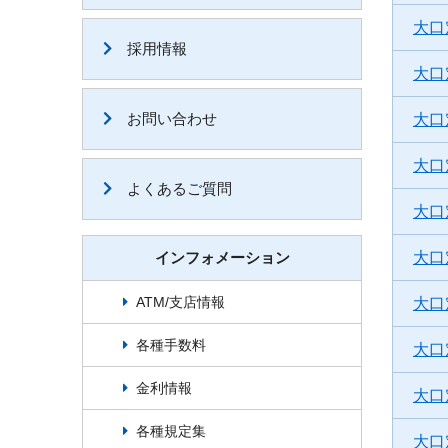
大口
採用情報
大口
お問い合わせ
大口
大口
よくあるご質問
大口
インフォメーション
大口
ATM/支店情報
大口
各種手数料
大口
金利情報
大口
各種規定集
大口