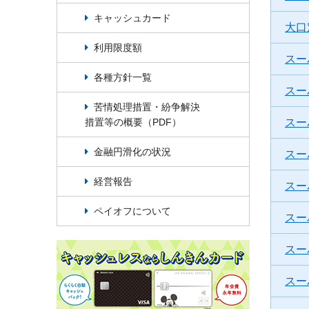
キャッシュカード
大口
利用限度額
スー
各種方針一覧
スー
苦情処理措置・紛争解決
措置等の概要（PDF）
スー
金融円滑化の状況
スー
経営報告
スー
ペイオフについて
スー
スー
スー