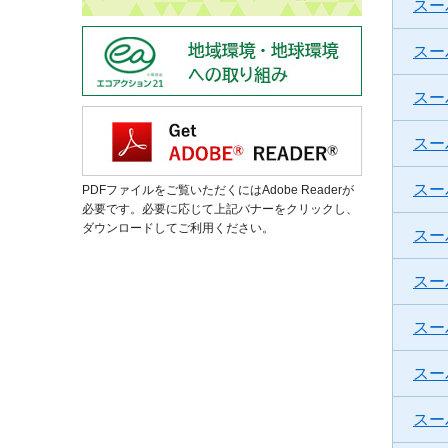
スー
スー
スー
スー
スー
PDFファイルをご覧いただくにはAdobe Readerが
必要です。必要に応じて上記バナーをクリックし、
ダウンロードしてご利用ください。
スー
スー
スー
スー
スー