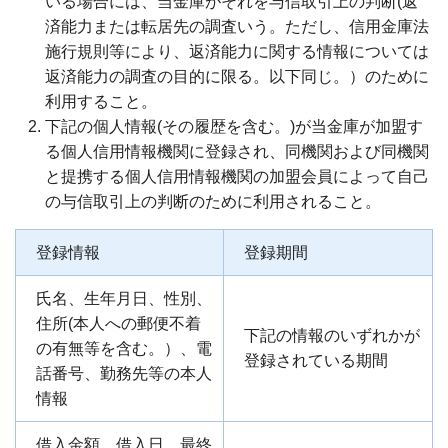
いる場合には、当金庫がそれを与信取引上の判断(返
済能力または転居先の調査いう。ただし、信用金庫法
施行規則等により、返済能力に関する情報については
返済能力の調査の目的に限る。以下同じ。）のために
利用すること。
下記の個人情報(その履歴を含む。)が当金庫が加盟す
ATM/支店情報
る個人信用情報機関に登録され、同機関および同機関
と提携する個人信用情報機関の加盟会員によって自己
各種手数料
の与信取引上の判断のために利用されること。
各種規定集
登録情報
登録期間
お問い合わせ
氏名、生年月日、性別、
住所(本人への郵便不着
下記の情報のいずれかが
サイトマップ
の有無等を含む。）、電
登録されている期間
話番号、勤務先等の本人
情報
借入金額、借入日、最終