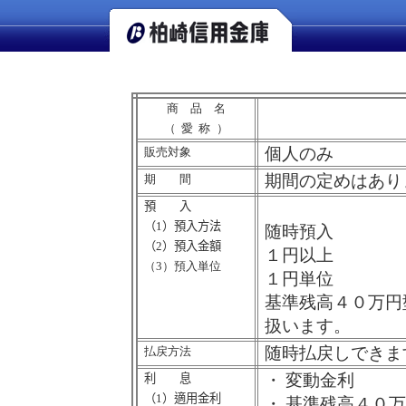
商 品 名
（愛称
）
個人のみ
販売対象
期間の定めはあり
期 間
預 入
（
1
）預入方法
随時預入
（
2
）預入金額
１円以上
（
3
）預入単位
１円単位
基準残高４０万円
扱います。
随時払戻しできま
払戻方法
・
変動金利
利 息
（
1
）適用金利
・
基準残高４０万