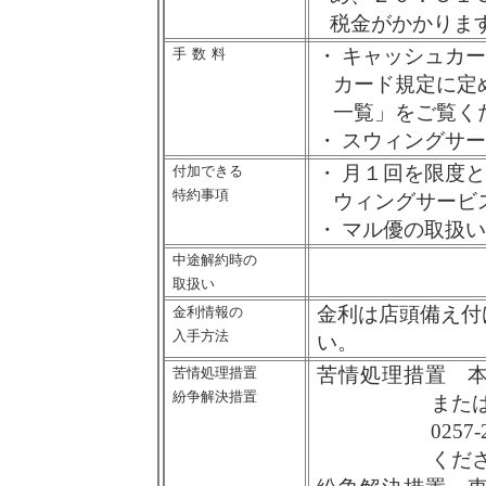
税金がかかりま
・
キャッシュカー
手数
料
カード規定に定
一覧」をご覧く
・
スウィングサー
・
月１回を限度と
付加できる
特約事項
ウィングサービ
・
マル優の取扱い
中途解約時の
取扱い
金利は店頭備え付
金利情報の
入手方法
い。
苦情処理措置
本
苦情処理措置
紛争解決措置
また
0257-
くだ