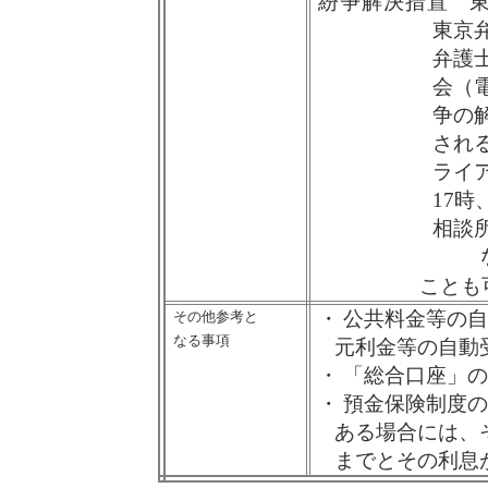
紛争解決措置
東
東京
弁護
会（
争の
され
ライ
17
時
相談
ことも
・
公共料金等の自
その他参考と
なる事項
元利金等の自動
・
「総合口座」の
・
預金保険制度の
ある場合には、
までとその利息