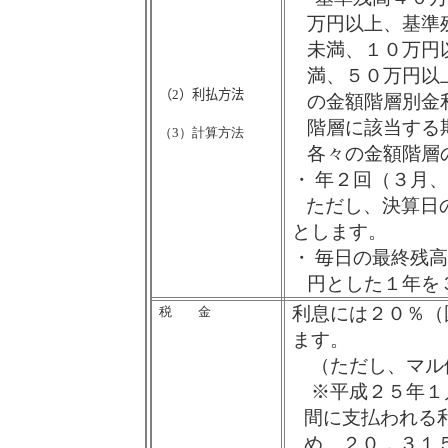
万円以上、基準
未満、１０万円
満、５０万円以
（
2
）利払方法
の金額階層別金
階層に該当する
（
3
）計算方法
各々の金額階層
・
年２回（３月、
ただし、決算日
とします。
・
毎日の最終残高
円とした１年を
利息には２０％（
税 金
ます。
（ただし、マル
※平成２５年１
間に支払われる
め、２０．３１