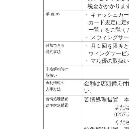
税金がかかりま
・
キャッシュカー
手数
料
カード規定に定
一覧」をご覧く
・
スウィングサー
・
月１回を限度と
付加できる
特約事項
ウィングサービ
・
マル優の取扱い
中途解約時の
取扱い
金利は店頭備え付
金利情報の
入手方法
い。
苦情処理措置
本
苦情処理措置
紛争解決措置
また
0257-
くだ