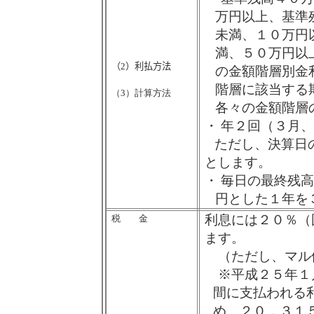
万円以上、基準
未満、１０万円
満、５０万円以
（
2
）利払方法
の金額階層別金
階層に該当する
（
3
）計算方法
各々の金額階層
・
年２回（３月、
ただし、決算日
とします。
・
毎日の最終残高
円とした１年を
利息には２０％（
税 金
ます。
（ただし、マル
※平成２５年１
間に支払われる
め、２０．３１