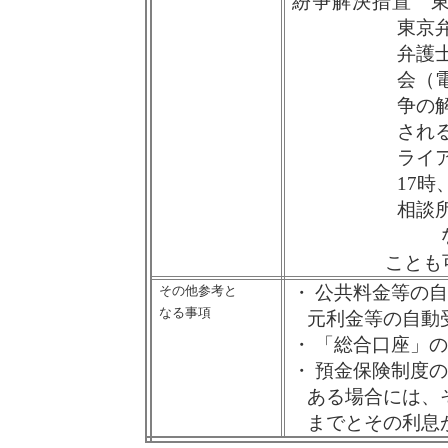
紛争解決措置
東
東京
弁護
会（
争の
され
ライ
17
時
相談
ことも
・
公共料金等の自
その他参考と
なる事項
元利金等の自動
・
「総合口座」の
・
預金保険制度の
ある場合には、
までとその利息