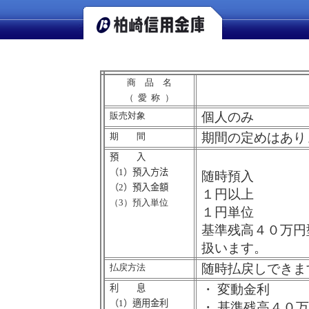
商 品 名
（愛称
）
個人のみ
販売対象
期間の定めはあり
期 間
預 入
（
1
）預入方法
随時預入
（
2
）預入金額
１円以上
（
3
）預入単位
１円単位
基準残高４０万円
扱います。
随時払戻しできま
払戻方法
・
変動金利
利 息
（
1
）適用金利
・
基準残高４０万