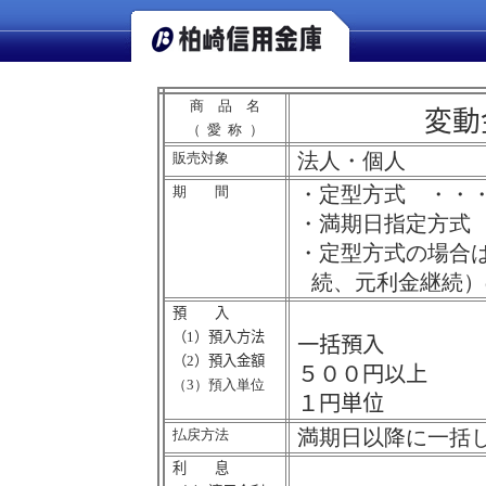
商 品 名
変動
（愛称
）
法人・個人
販売対象
・定型方式 ・・
期 間
・満期日指定方式
・定型方式の場合
続、元利金継続）
預 入
（
1
）預入方法
一括預入
（
2
）預入金額
５００円以上
（
3
）預入単位
１円単位
満期日以降に一括
払戻方法
利 息