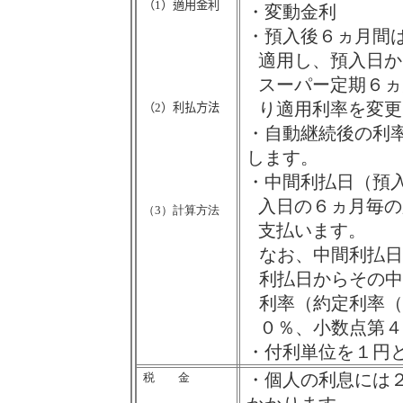
（
1
）適用金利
・変動金利
・預入後６ヵ月間
適用し、預入日か
スーパー定期６ヵ
り適用利率を変更
（
2
）利払方法
・自動継続後の利
します。
・中間利払日（預
入日の６ヵ月毎の
（
3
）計算方法
支払います。
なお、中間利払
利払日からその
利率（約定利率（
０％、小数点第
・付利単位を１円
・個人の利息には
税 金