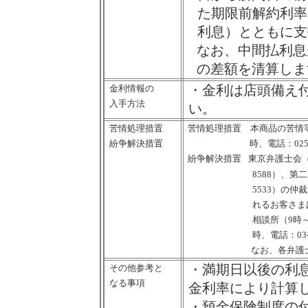
た期限前解約利率
利息）とともに支
なお、中間払利息
の差額を清算しま
・金利は店頭備え
金利情報の
入手方法
い。
苦情処理措置
苦情処理措置
本商品の苦情
紛争解決措置
時、電話：
025
紛争解決措置
東京弁護士会
8588
）、第二
5533
）の仲裁
れるお客さま
相談所（
9
時
時、電話：
03
なお、各弁護
・満期日以後の利
その他参考と
なる事項
金利率により計算
・預金保険制度の