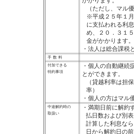
かかります。
（ただし、マル
※平成２５年１
に支払われる利
め、２０．３１
金がかかります
・法人は総合課税
手数
料
・個人の自動継続
付加できる
特約事項
とができます。
（貸越利率は担
率）
・個人の方はマル
・満期日前に解約
中途解約時の
取扱い
払日数および別表
計算した利息なら
日から解約日の前